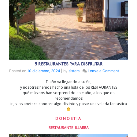
5 RESTAURANTES PARA DISFRUTAR
on
Posted on
10 diciembre, 2024
|
by
sisters
|
Leave a Comment
5
El año va llegando a su fin,
RESTAUR
y nosotras hemos hecho una lista de los RESTAURANTES
PARA
qué más nos han sorprendido este año, a los que os
DISFRUTA
recomendamos
ir, si os apetece conocer algo distinto y pasar una velada fantástica
D O N O S T I A
RESTAURANTE ILLARRA