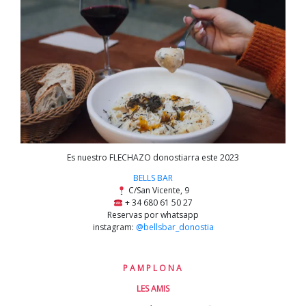
Es nuestro FLECHAZO donostiarra este 2023
BELLS BAR
C/San Vicente, 9
+ 34 680 61 50 27
Reservas por whatsapp
instagram:
@bellsbar_donostia
P A M P L O N A
LES AMIS