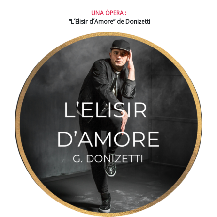
UNA ÓPERA :
“L´Elisir d´Amore” de Donizetti