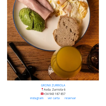
GRONX ZURRIOLA
Avda. Zurriola 6
+34 943 187 857
instagram
ver carta
reservar