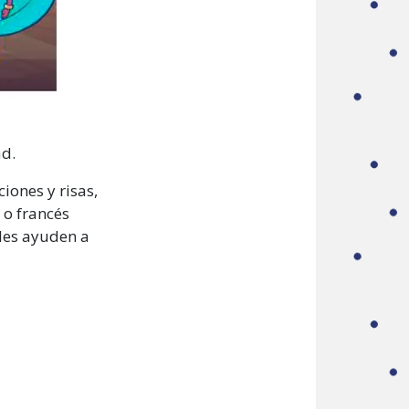
ad.
iones y risas,
 o francés
les ayuden a