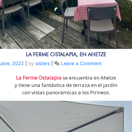
LA FERME OSTALAPIA, EN AHETZE
on
ubre, 2022
|
by
sisters
|
Leave a Comment
LA
La Ferme Ostalapia
se encuentra en Ahetze
FERME
OSTALAPIA,
y tiene una fantástica de terraza en el jardín
en
con vistas panorámicas a los Pirineos.
AHETZE