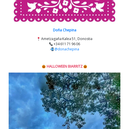
Doña Chepina
Ametzagaña Kalea 51, Donostia
+34 611 71 96 06
@donachepina
HALLOWEEN BIARRITZ