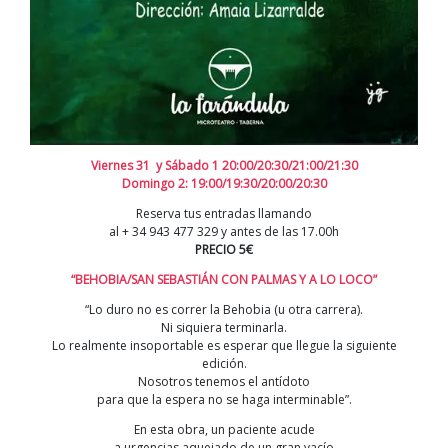
Viernes 31 y Sábado 1 20:00/20:30/21:00/21:30
Domingo 2: 19:00/19:30/20:00/20:30
Reserva tus entradas llamando
al + 34 943 477 329 y antes de las 17.00h
PRECIO 5€
“BEHOBIA/SAN SEBASTIÁN CON PALMAS Y A LO LOCO”
“Lo duro no es correr la Behobia (u otra carrera).
Ni siquiera terminarla.
Lo realmente insoportable es esperar que llegue la siguiente
edición.
Nosotros tenemos el antídoto
para que la espera no se haga interminable”.
En esta obra, un paciente acude
a urgencias aquejado de un gran vacío