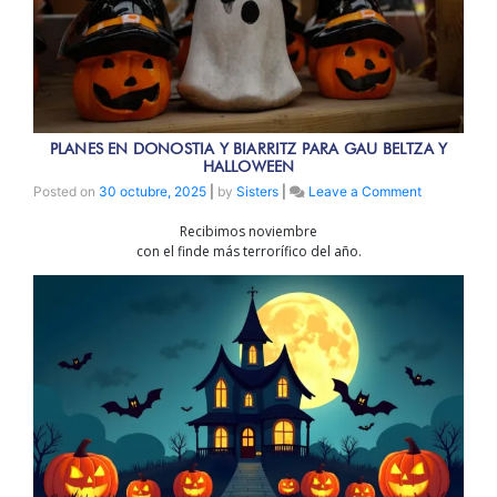
PLANES EN DONOSTIA Y BIARRITZ PARA GAU BELTZA Y
HALLOWEEN
on
Posted on
30 octubre, 2025
|
by
Sisters
|
Leave a Comment
PLANES
Recibimos noviembre
EN
con el finde más terrorífico del año.
DONOSTIA
Y
BIARRITZ
PARA
GAU
BELTZA
Y
HALLOWEE