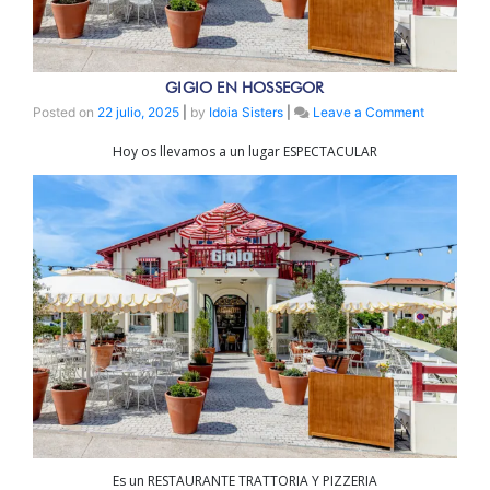
GIGIO EN HOSSEGOR
on
Posted on
22 julio, 2025
|
by
Idoia Sisters
|
Leave a Comment
Gigio
Hoy os llevamos a un lugar ESPECTACULAR
en
HOSSEGO
Es un RESTAURANTE TRATTORIA Y PIZZERIA