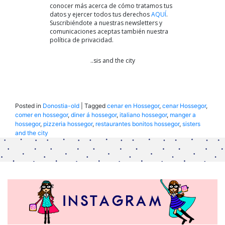
conocer más acerca de cómo tratamos tus
datos y ejercer todos tus derechos
AQUÍ
.
Suscribiéndote a nuestras newsletters y
comunicaciones aceptas también nuestra
política de privacidad.
..sis and the city
Posted in
Donostia-old
|
Tagged
cenar en Hossegor
,
cenar Hossegor
,
comer en hossegor
,
diner á hossegor
,
italiano hossegor
,
manger a
hossegor
,
pizzeria hossegor
,
restaurantes bonitos hossegor
,
sisters
and the city