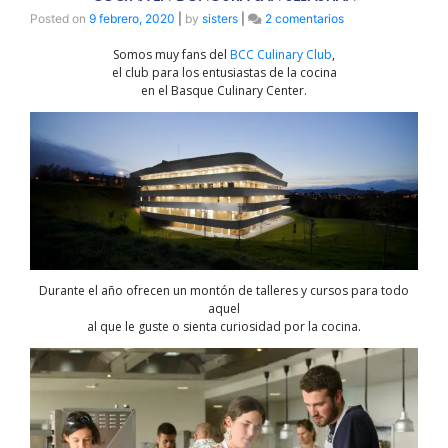
en
Posted on
9 febrero, 2020
|
by
sisters
|
2 comentarios
BCC
Somos muy fans del
BCC Culinary Club
,
CULINARY
el club para los entusiastas de la cocina
CLUB
en el Basque Culinary Center.
cursos
para
entusiastas
de
la
cocina
en
Donostia
San
Sebastián
Durante el año ofrecen un montón de talleres y cursos para todo
aquel
al que le guste o sienta curiosidad por la cocina.