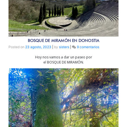
BOSQUE DE MIRAMÓN EN DONOSTIA
en
Posted on
23 agosto, 2023
|
by
sisters
|
9 comentarios
BOSQUE
Hoy nos vamos a dar un paseo por
DE
el BOSQUE DE MIRAMÓN.
MIRAMÓN
EN
DONOSTIA