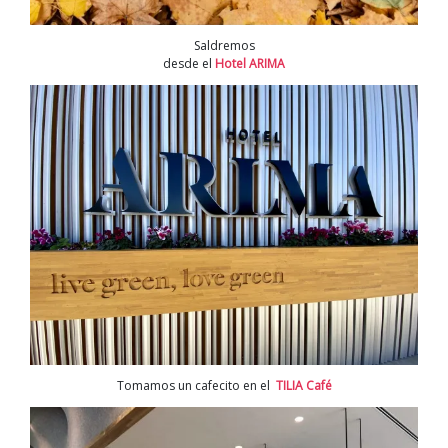
Saldremos
desde el
Hotel ARIMA
Tomamos un cafecito en el
TILIA Café