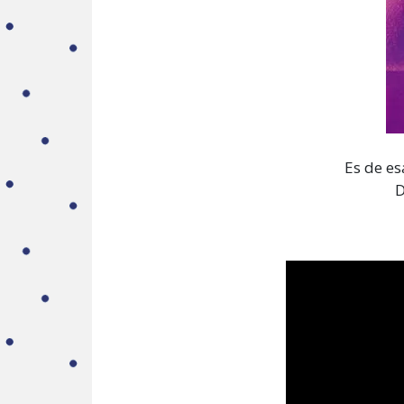
Es de es
D