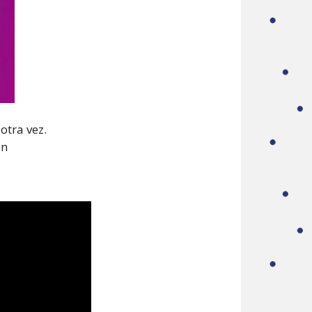
otra vez.
én