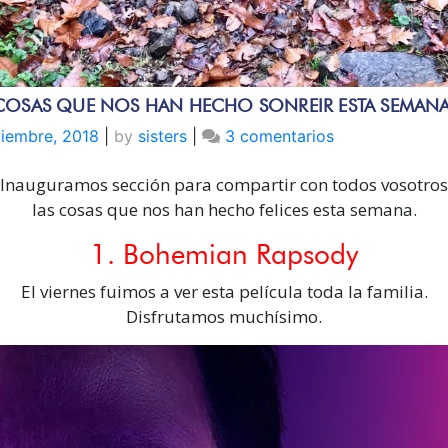
COSAS QUE NOS HAN HECHO SONREIR ESTA SEMANA
en
viembre, 2018
|
by
sisters
|
3 comentarios
Cosas
Inauguramos sección para compartir con todos vosotros
que
nos
las cosas que nos han hecho felices esta semana.
han
1. Bohemian Rapsody
hecho
sonreir
El viernes fuimos a ver esta película toda la familia.
esta
Disfrutamos muchísimo.
semana.