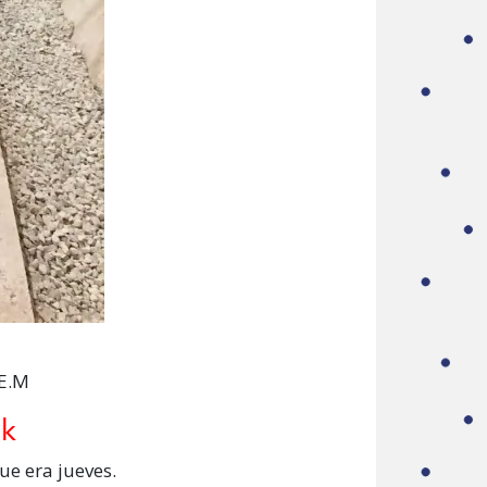
.E.M
Gk
ue era jueves.