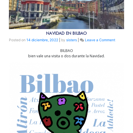
NAVIDAD EN BILBAO
on
Posted on
14 diciembre, 2022
|
by
sisters
|
Leave a Comment
NAVIDAD
BILBAO
EN
bien vale una visita o dos durante la Navidad.
BILBAO