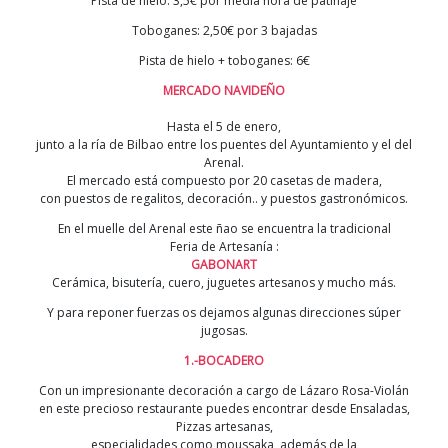
Pista de hielo: 3,5€ por media hora de patinaje
Toboganes: 2,50€ por 3 bajadas
Pista de hielo + toboganes: 6€
MERCADO NAVIDEÑO
Hasta el 5 de enero,
junto a la ría de Bilbao entre los puentes del Ayuntamiento y el del
Arenal.
El mercado está compuesto por 20 casetas de madera,
con puestos de regalitos, decoración.. y puestos gastronómicos.
En el muelle del Arenal este ñao se encuentra la tradicional
Feria de Artesanía :
GABONART
Cerámica, bisutería, cuero, juguetes artesanos y mucho más.
Y para reponer fuerzas os dejamos algunas direcciones súper
jugosas.
1.-BOCADERO
Con un impresionante decoración a cargo de Lázaro Rosa-Violán
en este precioso restaurante puedes encontrar desde Ensaladas,
Pizzas artesanas,
especialidades como moussaka además de la