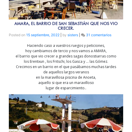
AMARA, EL BARRIO DE SAN SEBASTIÁN QUE NOS VIO
CRECER.
en
Posted on
15 septiembre, 2022
|
by
sisters
|
31 comentarios
AMARA,
Haciendo caso a vuestros ruegos y peticiones,
el
hoy cambiamos de tercio y nos vamos a AMARA,
barrio
el barrio que vio crecer a grandes sagas donostiarras como
de
los Erentxun , los Fritschi, los Gasca y … las Gómez.
San
Crecimos en un barrio en el que pasábamos muchas tardes
Sebastián
de aquellos largos veranos
que
en la maravillosa piscina de Anoeta,
nos
aquello si que era un maravilloso
vio
lugar de esparcimiento..
crecer.