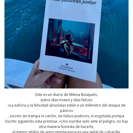
Este es un diario de Milena Busquets,
sobre días tristes y días felices.
«La euforia y la felicidad absolutas están a un milímetro del ataque de
pánico»
, escrito sin trampa ni cartón, sin falsos pudores, ni engolada pompa.
Escrito siguiendo esta premisa: «Uno escribe solo ante el peligro, no hay
otra manera honesta de hacerlo,
el menor atisbo de autocomplacencia es una señal de cobardía.