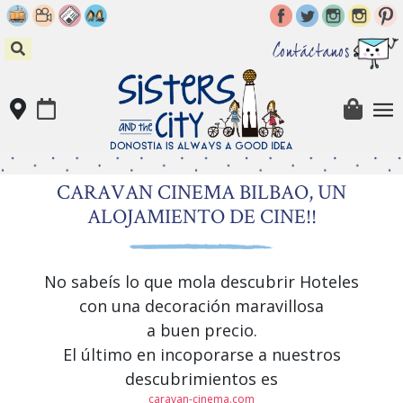
Skip
to
content
Contáctanos
CARAVAN CINEMA BILBAO, UN
ALOJAMIENTO DE CINE!!
No sabeís lo que mola descubrir Hoteles
con una decoración maravillosa
a buen precio.
El último en incoporarse a nuestros
descubrimientos es
caravan-cinema.com