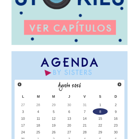
Agosto
2026
L
M
M
J
V
S
D
27
28
29
30
31
1
2
3
4
5
6
7
8
9
10
11
12
13
14
15
16
17
18
19
20
21
22
23
24
25
26
27
28
29
30
31
1
2
3
4
5
6