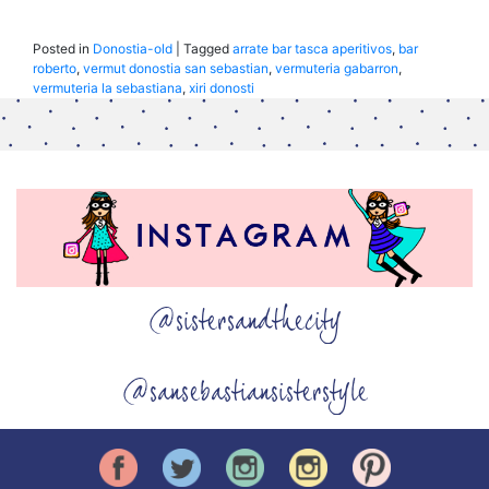
Posted in
Donostia-old
|
Tagged
arrate bar tasca aperitivos
,
bar
roberto
,
vermut donostia san sebastian
,
vermuteria gabarron
,
vermuteria la sebastiana
,
xiri donosti
@sistersandthecity
@sansebastiansisterstyle