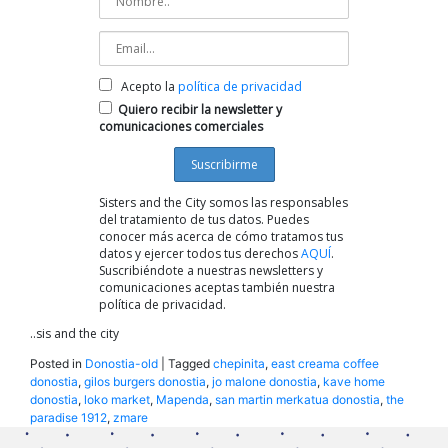
Acepto la
política de privacidad
Quiero recibir la newsletter y
comunicaciones comerciales
Sisters and the City somos las responsables
del tratamiento de tus datos. Puedes
conocer más acerca de cómo tratamos tus
datos y ejercer todos tus derechos
AQUÍ
.
Suscribiéndote a nuestras newsletters y
comunicaciones aceptas también nuestra
política de privacidad.
..sis and the city
Posted in
Donostia-old
|
Tagged
chepinita
,
east creama coffee
donostia
,
gilos burgers donostia
,
jo malone donostia
,
kave home
donostia
,
loko market
,
Mapenda
,
san martin merkatua donostia
,
the
paradise 1912
,
zmare