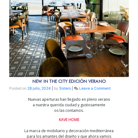
NEW IN THE CITY EDICIÓN VERANO
on
Posted on
28 julio, 2024
|
by
Sisters
|
Leave a Comment
NEW
Nuevas aperturas han llegado en pleno verano
IN
a nuestra querida ciudad y gustosamente
THE
os las contamos.
CITY
EDICIÓN
KAVE HOME
VERANO
La marca de mobiliario y decoración mediterránea
para los amantes del diseño y que ahora vamos