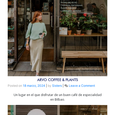
ARVO COFFEE & PLANTS
on
Posted on
18 marzo, 2024
|
by
Sisters
|
Leave a Comment
ARVO
Un lugar en el que disfrutar de un buen café de especialidad
COFFEE
en Bilbao.
&
PLANTS