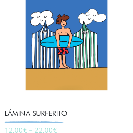
LÁMINA SURFERITO
12,00
€
–
22,00
€