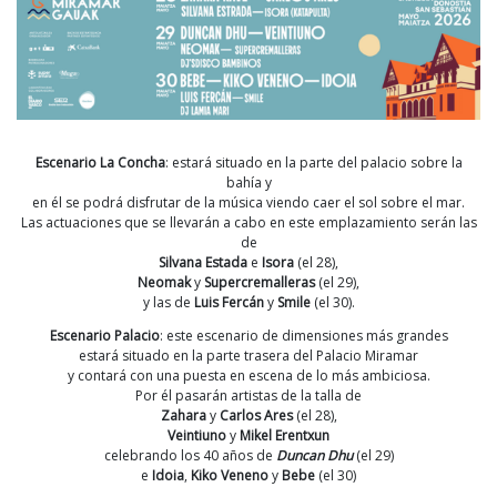
Escenario La Concha
: estará situado en la parte del palacio sobre la
bahía y
en él se podrá disfrutar de la música viendo caer el sol sobre el mar.
Las actuaciones que se llevarán a cabo en este emplazamiento serán las
de
S
ilvana
Estada
e
Isora
(el 28),
Neomak
y
Supercremalleras
(el 29),
y las de
Luis Fercán
y
Smile
(el 30).
Escenario Palacio
: este escenario de dimensiones más grandes
estará situado en la parte trasera del Palacio Miramar
y contará con una puesta en escena de lo más ambiciosa.
Por él pasarán artistas de la talla de
Zahara
y
Carlos Ares
(el 28),
Veintiuno
y
Mikel Erentxun
celebrando los 40 años de
Duncan Dhu
(el 29)
e
Idoia
,
Kiko Veneno
y
Bebe
(el 30)