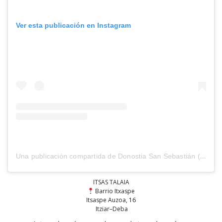
Ver esta publicación en Instagram
Una publicación compartida de Donostia San Sebastián (@sistersandthecity)
ITSAS TALAIA
Barrio Itxaspe
Itsaspe Auzoa, 16
Itziar–Deba