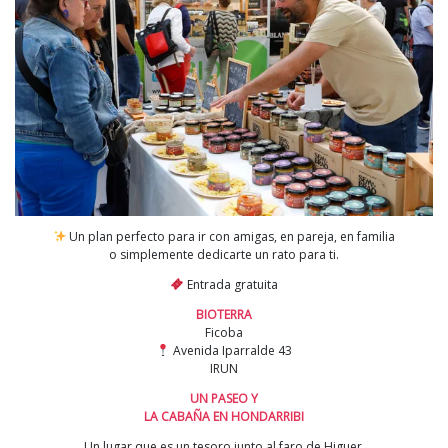
Un plan perfecto para ir con amigas, en pareja, en familia
o simplemente dedicarte un rato para ti.
Entrada gratuita
BIOTERRA
Ficoba
Avenida Iparralde 43
IRUN
UN PASEO Y
LA CABAÑA EN HONDARRIBI
Un lugar que es un tesoro junto al faro de Higuer.