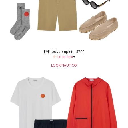
PVP look completo: 576€
Lo quiero
♥️
LOOK NAUTICO