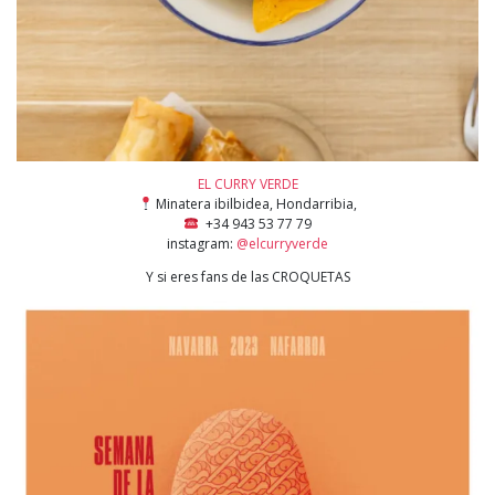
EL CURRY VERDE
Minatera ibilbidea, Hondarribia,
+34 943 53 77 79
instagram:
@elcurryverde
Y si eres fans de las CROQUETAS