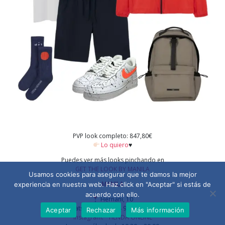
PVP look completo: 847,80€
Lo quiero
♥️
Puedes ver más looks pinchando en
GET THE LOOK BY MANILA
Usamos cookies para asegurar que te damos la mejor
MANILA
experiencia en nuestra web. Haz click en "Aceptar" si estás de
acuerdo con ello.
Hernani, 10
WhatsApp y
:+34 943 90 50 57
Aceptar
Rechazar
Más información
Instagram
.
TIENDA ONLINE