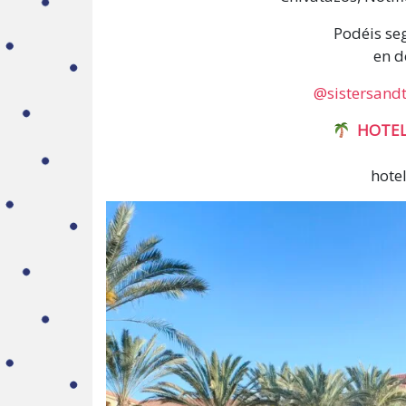
Podéis se
en d
@sistersandt
HOTEL
hote