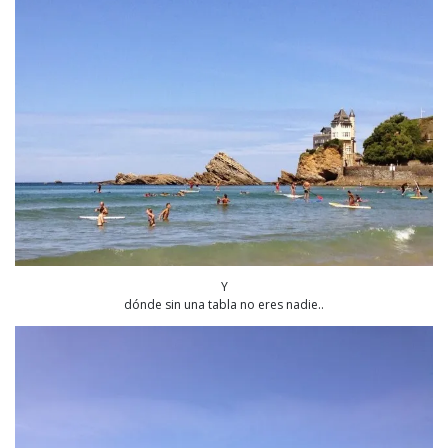
Y
dónde sin una tabla no eres nadie..