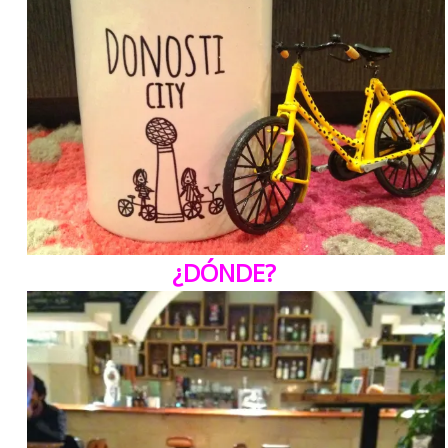
¿DÓNDE?