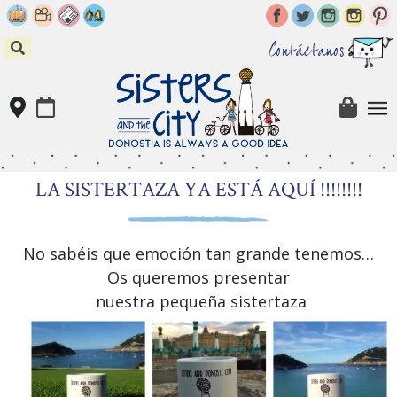
Skip
to
content
Contáctanos
LA SISTERTAZA YA ESTÁ AQUÍ !!!!!!!!
No sabéis que emoción tan grande tenemos…
Os queremos presentar
nuestra pequeña sistertaza