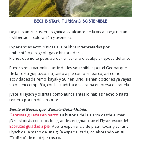
BEGI BISTAN, TURISMO SOSTENIBLE
Begi Bistan
en euskera significa “Al alcance de la vista”.
Begi Bistan
es libertad, exploración y aventura.
Experiencias ecoturísticas al aire libre interpretadas por
ambientólogas, geólogas e historiadoras.
Planes que no te pues perder en verano o cualquier época del año.
Puedes reservar online actividades sostenibles por el Geoparque
de la costa guipuzcoana, tanto a pie como en barco, así como
actividades de remo, kayak y SUP en Orio. Tienen opciones ya vayas
solo o en compañía, con la cuadrilla o seas una empresa o escuela.
¡Vete al Flysch y disfruta como nunca antes lo habías hecho o hazte
remero por un día en Orio!
Siente el Geoparque: Zumaia-Deba-Mutriku
Georutas guiadas en barco:
La historia de la Tierra desde el mar.
¡Descubrirás con ellos los grandes enigmas que el Flysch esconde!
Ecorutas guiadas a pie
:
Vive la experiencia de pisar, tocar y sentir el
Flysch de la mano de una guía especializada, colaborando en su
“EcoReto” de no dejar rastro.