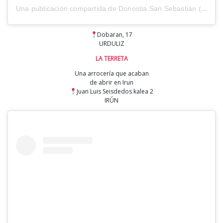
Una publicación compartida de Donostia San Sebastián (@sistersandthecity)
Dobaran, 17
URDULIZ
LA TERRETA
Una arrocería que acaban
de abrir en Irun
Juan Luis Seisdedos kalea 2
IRÚN