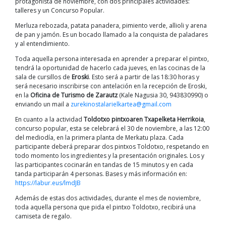
protagonista de noviembre, con dos principales actividades:
talleres y un Concurso Popular.
Merluza rebozada, patata panadera, pimiento verde, allioli y arena
de pan y jamón. Es un bocado llamado a la conquista de paladares
y al entendimiento.
Toda aquella persona interesada en aprender a preparar el pintxo,
tendrá la oportunidad de hacerlo cada jueves, en las cocinas de la
sala de cursillos de
Eroski
. Esto será a partir de las 18:30 horas y
será necesario inscribirse con antelación en la recepción de Eroski,
en la
Oficina de Turismo de Zarautz
(Kale Nagusia 30, 943830990) o
enviando un mail a
zurekinostalarielkartea@gmail.com
En cuanto a la actividad
Toldotxo pintxoaren Txapelketa Herrikoia
,
concurso popular, esta se celebrará el 30 de noviembre, a las 12:00
del mediodía, en la primera planta de Merkatu plaza. Cada
participante deberá preparar dos pintxos Toldotxo, respetando en
todo momento los ingredientes y la presentación originales. Los y
las participantes cocinarán en tandas de 15 minutos y en cada
tanda participarán 4 personas. Bases y más información en:
https://labur.eus/lmdJB
Además de estas dos actividades, durante el mes de noviembre,
toda aquella persona que pida el pintxo Toldotxo, recibirá una
camiseta de regalo.