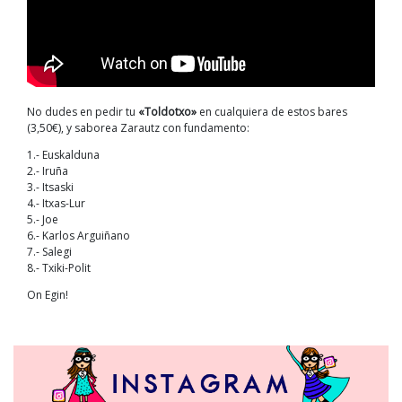
No dudes en pedir tu
«Toldotxo»
en cualquiera de estos bares
(3,50€), y saborea Zarautz con fundamento:
1.- Euskalduna
2.- Iruña
3.- Itsaski
4.- Itxas-Lur
5.- Joe
6.- Karlos Arguiñano
7.- Salegi
8.- Txiki-Polit
On Egin!