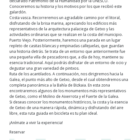
declarado Patrimonio de la Humanidad por la UNESCO.
Conoceremos su historia y los motivos por los que recibió este
galardón.
Costa vasca. Recorreremos un agradable camino por el litoral,
disfrutando de la brisa marina, apreciando los edificios más
representativos de la arquitectura palaciega de Getxo y las
actividades ordinarias que se realizan en la costa del municipio.
Puerto Viejo. Posteriormente, haremos una parada en un lugar
repleto de casitas blancas y empinadas callejuelas, que guardan
una historia detrás. Se trata de un entorno que anteriormente fue
una pequeña villa de pescadores que, a día de hoy, mantiene su
esencia tradicional. Aquí podrás disfrutar de un entorno de ocio y
degustar una gran variedad de pintxos.
Ruta de los acantilados. A continuación, nos dirigiremos hacia la
Galea, el punto más alto de Getxo, desde el cual obtendremos una
completa panorámica a la Bahía de Bizkaia. En esta zona
encontraremos algunos de los monumentos más representativos
de Getxo, como el Molino de Aixerrota y el Fuerte de la Galea.
Si deseas conocer los monumentos históricos, la costa y la esencia
de Getxo de una manera rápida, dinámica y disfrutando del aire
libre, esta ruta guiada en bicicleta es tu plan ideal.
¡Anímate a vivir la experiencia!
Reservar