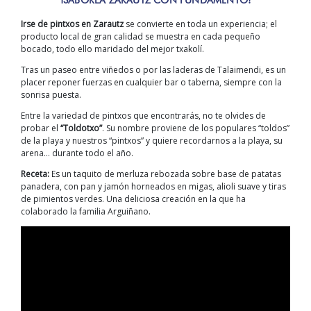
Irse de pintxos en Zarautz
se convierte en toda un experiencia; el
producto local de gran calidad se muestra en cada pequeño
bocado, todo ello maridado del mejor txakolí.
Tras un paseo entre viñedos o por las laderas de Talaimendi, es un
placer reponer fuerzas en cualquier bar o taberna, siempre con la
sonrisa puesta.
Entre la variedad de pintxos que encontrarás, no te olvides de
probar el
“Toldotxo”
. Su nombre proviene de los populares “toldos”
de la playa y nuestros “pintxos” y quiere recordarnos a la playa, su
arena… durante todo el año.
Receta:
Es un taquito de merluza rebozada sobre base de patatas
panadera, con pan y jamón horneados en migas, alioli suave y tiras
de pimientos verdes. Una deliciosa creación en la que ha
colaborado la familia Arguiñano.