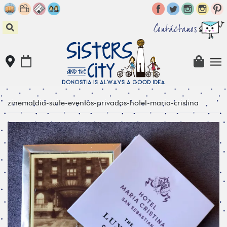
Skip
to
content
Contáctanos
zinemaldia-suite-eventos-privados-hotel-maria-cristina