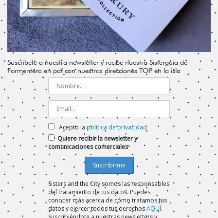
Suscríbete a nuestra newsletter y recibe nuestra Sisterguía de
Formentera en pdf con nuestras direcciones TOP en la isla
Acepto la
política de privacidad
Quiero recibir la newsletter y
comunicaciones comerciales
Sisters and the City somos las responsables
del tratamiento de tus datos. Puedes
conocer más acerca de cómo tratamos tus
datos y ejercer todos tus derechos
AQUÍ
.
Suscribiéndote a nuestras newsletters y