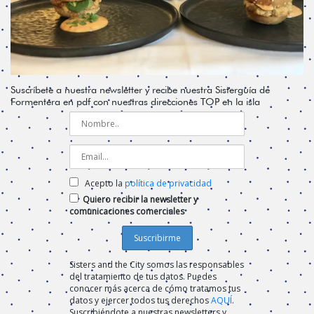
Suscríbete a nuestra newsletter y recibe nuestra Sisterguía de
Formentera en pdf con nuestras direcciones TOP en la isla
Acepto la
política de privacidad
Quiero recibir la newsletter y
comunicaciones comerciales
Sisters and the City somos las responsables
del tratamiento de tus datos. Puedes
conocer más acerca de cómo tratamos tus
datos y ejercer todos tus derechos
AQUÍ
.
Suscribiéndote a nuestras newsletters y