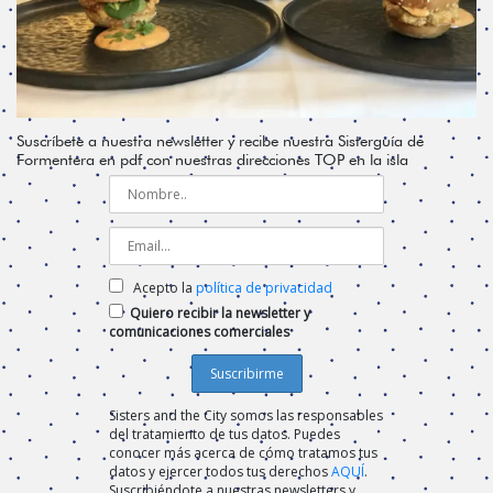
Suscríbete a nuestra newsletter y recibe nuestra Sisterguía de
Formentera en pdf con nuestras direcciones TOP en la isla
Acepto la
política de privacidad
Quiero recibir la newsletter y
comunicaciones comerciales
Sisters and the City somos las responsables
del tratamiento de tus datos. Puedes
conocer más acerca de cómo tratamos tus
datos y ejercer todos tus derechos
AQUÍ
.
Suscribiéndote a nuestras newsletters y