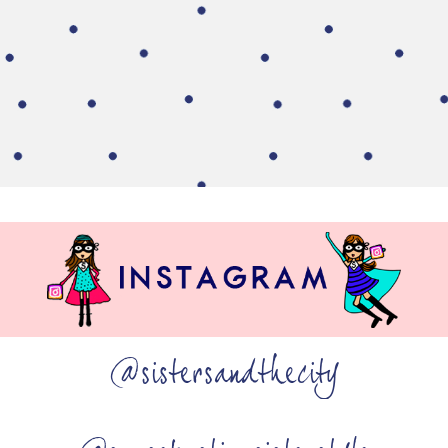
@sistersandthecity