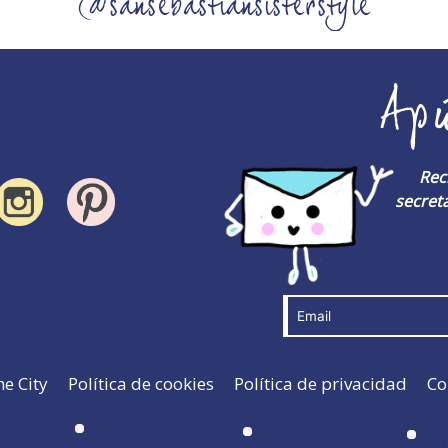
@sansebastiansisterstyle
Ap
Rec
secreta
he City
Política de cookies
Política de privacidad
Co