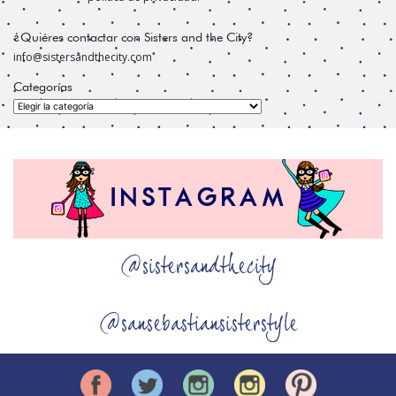
¿Quiéres contactar con Sisters and the City?
info@sistersandthecity.com
Categorías
Categorías
@sistersandthecity
@sansebastiansisterstyle