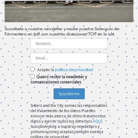
Suscríbete a nuestra newsletter y recibe nuestra Sisterguía de
Formentera en pdf con nuestras direcciones TOP en la isla
Acepto la
política de privacidad
Quiero recibir la newsletter y
comunicaciones comerciales
Sisters and the City somos las responsables
del tratamiento de tus datos. Puedes
conocer más acerca de cómo tratamos tus
datos y ejercer todos tus derechos
AQUÍ
.
Suscribiéndote a nuestras newsletters y
comunicaciones aceptas también nuestra
política de privacidad.