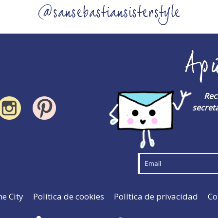
@sansebastiansisterstyle
Ap
Rec
secreta
he City
Política de cookies
Política de privacidad
Co