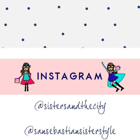
@sistersandthecity
@sansebastiansisterstyle