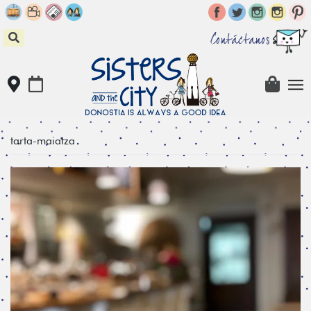
Skip
to
content
Contáctanos
tarta-maiatza