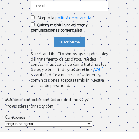
Acepto la
política de privacidad
Quiero recibir la newsletter y
comunicaciones comerciales
Sisters and the City somos las responsables
del tratamiento de tus datos. Puedes
conocer más acerca de cómo tratamos tus
datos y ejercer todos tus derechos
AQUÍ
.
Suscribiéndote a nuestras newsletters y
comunicaciones aceptas también nuestra
política de privacidad.
¿Quiéres contactar con Sisters and the City?
info@sistersandthecity.com
Categorías
Categorías