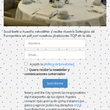
Suscríbete a nuestra newsletter y recibe nuestra Sisterguía de
Formentera en pdf con nuestras direcciones TOP en la isla
Acepto la
política de privacidad
Quiero recibir la newsletter y
comunicaciones comerciales
Sisters and the City somos las responsables
del tratamiento de tus datos. Puedes
conocer más acerca de cómo tratamos tus
datos y ejercer todos tus derechos
AQUÍ
.
Suscribiéndote a nuestras newsletters y