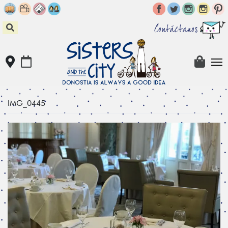
Skip
to
content
Contáctanos
IMG_0445