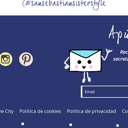
@sansebastiansisterstyle
Ap
Rec
secreta
he City
Política de cookies
Política de privacidad
Co