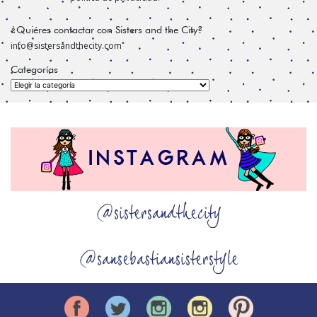
¿Quiéres contactar con Sisters and the City?
info@sistersandthecity.com
Categorías
Categorías
@sistersandthecity
@sansebastiansisterstyle