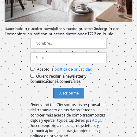
Suscríbete a nuestra newsletter y recibe nuestra Sisterguía de
Formentera en pdf con nuestras direcciones TOP en la isla
Acepto la
política de privacidad
Quiero recibir la newsletter y
comunicaciones comerciales
Sisters and the City somos las responsables
del tratamiento de tus datos. Puedes
conocer más acerca de cómo tratamos tus
datos y ejercer todos tus derechos
AQUÍ
.
Suscribiéndote a nuestras newsletters y
comunicaciones aceptas también nuestra
política de privacidad.