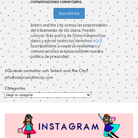
comunicaciones comerciales
Sisters and the City somos las responsables
del tratamiento de tus datos. Puedes
conocer más acerca de cómo tratamos tus
datos y ejercer todos tus derechos
AQUÍ
.
Suscribiéndote a nuestras newsletters y
comunicaciones aceptas también nuestra
política de privacidad.
¿Quiéres contactar con Sisters and the City?
info@sistersandthecity.com
Categorías
Categorías