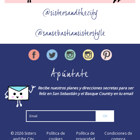
@sistersandthecity
@sansebastiansisterstyle
Apúntate
Recibe nuestros planes y direcciones secretas para ser
feliz en San Sebastián y el Basque Country en tu email
© 2026
Sisters
Política de
Política de
Condiciones de
and the City
cookies
privacidad
compra