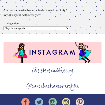
¿Quiéres contactar con Sisters and the City?
info@sistersandthecity.com
Categorías
Categorías
@sistersandthecity
@sansebastiansisterstyle