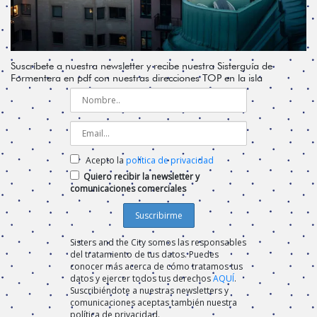
Suscríbete a nuestra newsletter y recibe nuestra Sisterguía de
Formentera en pdf con nuestras direcciones TOP en la isla
Acepto la
política de privacidad
Quiero recibir la newsletter y
comunicaciones comerciales
Sisters and the City somos las responsables
del tratamiento de tus datos. Puedes
conocer más acerca de cómo tratamos tus
datos y ejercer todos tus derechos
AQUÍ
.
Suscribiéndote a nuestras newsletters y
comunicaciones aceptas también nuestra
política de privacidad.