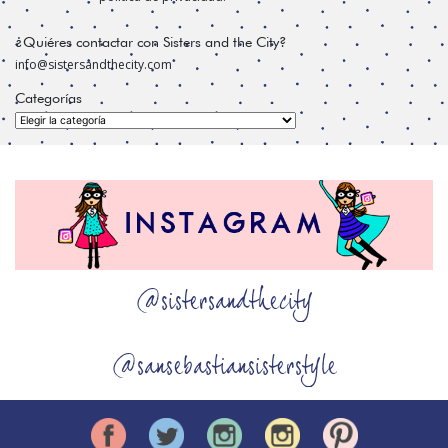
¿Quiéres contactar con Sisters and the City?
info@sistersandthecity.com
Categorías
Categorías
@sistersandthecity
@sansebastiansisterstyle