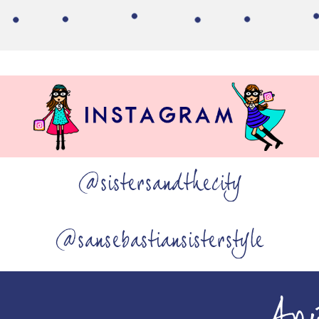
@sistersandthecity
@sansebastiansisterstyle