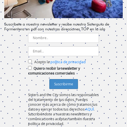
Suscríbete a nuestra newsletter y recibe nuestra Sisterguía de
Formentera en pdf con nuestras direcciones TOP en la isla
Acepto la
política de privacidad
Quiero recibir la newsletter y
comunicaciones comerciales
Sisters and the City somos las responsables
del tratamiento de tus datos. Puedes
conocer más acerca de cómo tratamos tus
datos y ejercer todos tus derechos
AQUÍ
.
Suscribiéndote a nuestras newsletters y
comunicaciones aceptas también nuestra
política de privacidad.