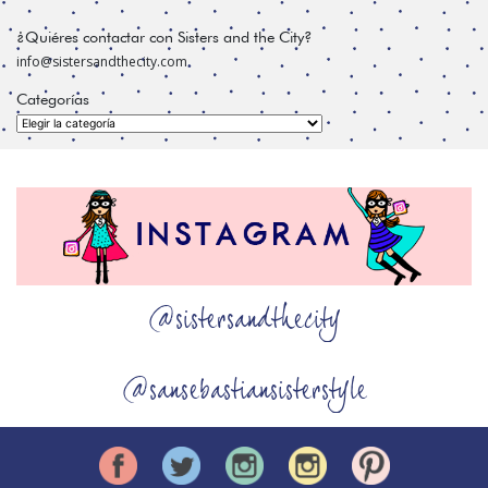
¿Quiéres contactar con Sisters and the City?
info@sistersandthecity.com
Categorías
Categorías
@sistersandthecity
@sansebastiansisterstyle