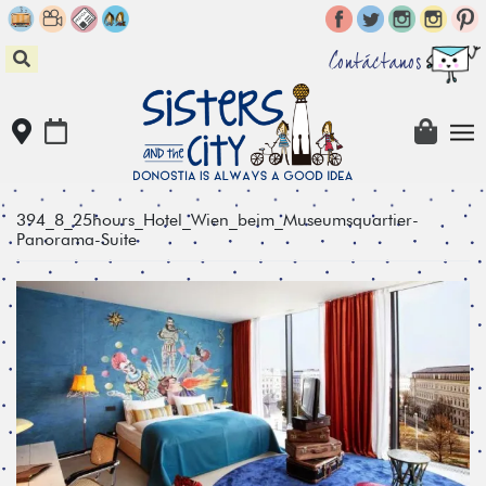
Skip
to
content
Contáctanos
394_8_25hours_Hotel_Wien_beim_Museumsquartier-
Panorama-Suite