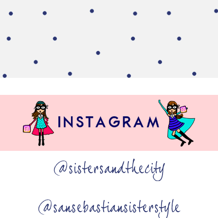
@sistersandthecity
@sansebastiansisterstyle