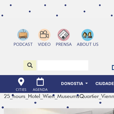
ABOUT US
PODCAST
VIDEO
PRENSA
DONOSTIA
CIUDAD
CITIES
AGENDA
25_hours_Hotel_Wien_MuseumsQuartier_Vien