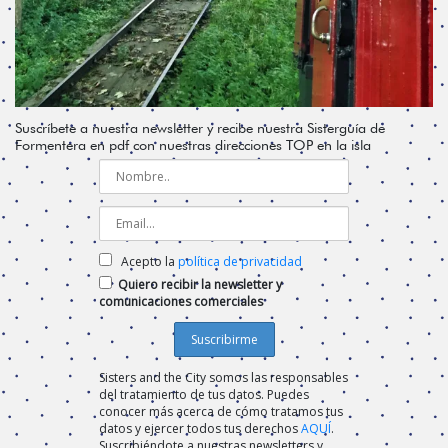
Suscríbete a nuestra newsletter y recibe nuestra Sisterguía de
Formentera en pdf con nuestras direcciones TOP en la isla
Acepto la
política de privacidad
Quiero recibir la newsletter y
comunicaciones comerciales
Sisters and the City somos las responsables
del tratamiento de tus datos. Puedes
conocer más acerca de cómo tratamos tus
datos y ejercer todos tus derechos
AQUÍ
.
Suscribiéndote a nuestras newsletters y