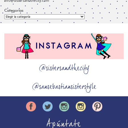
info@sistersandthecity.com
Categorías
Categorías
@sistersandthecity
@sansebastiansisterstyle
Apúntate