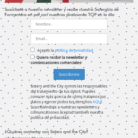
Suscríbete a nuestra newsletter y recibe nuestra Sisterguía de
Formentera en pdf con nuestras direcciones TOP en la isla
Acepto la
política de privacidad
Quiero recibir la newsletter y
comunicaciones comerciales
Sisters and the City somos las responsables
del tratamiento de tus datos. Puedes
conocer más acerca de cómo tratamos tus
datos y ejercer todos tus derechos
AQUÍ
.
Suscribiéndote a nuestras newsletters y
comunicaciones aceptas también nuestra
política de privacidad.
¿Quiéres contactar con Sisters and the City?