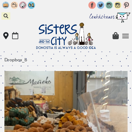
Skip
to
content
Contáctanos
Dropbox_b