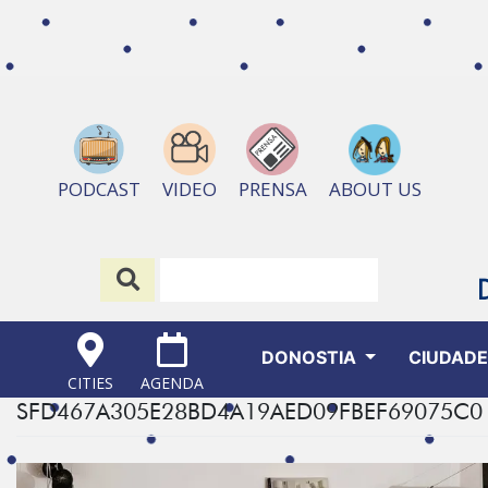
ABOUT US
PODCAST
VIDEO
PRENSA
DONOSTIA
CIUDAD
CITIES
AGENDA
SFD467A305E28BD4A19AED09FBEF69075C0