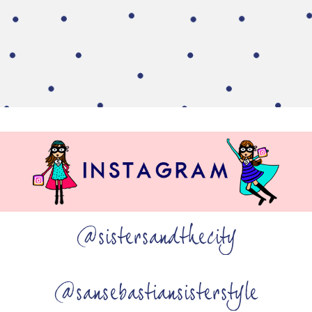
@sistersandthecity
@sansebastiansisterstyle