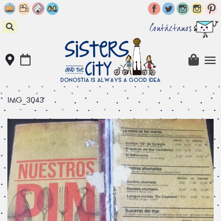
Skip
to
content
Contáctanos
IMG_3043