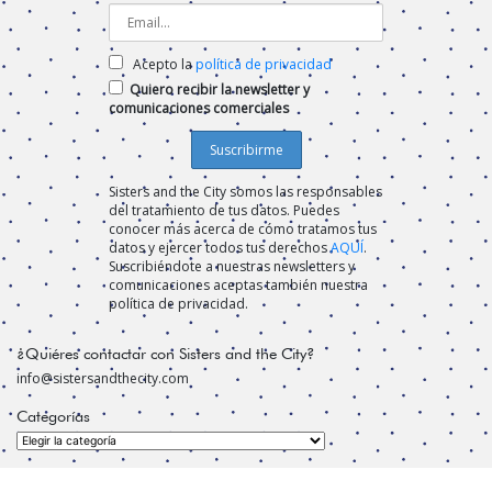
Acepto la
política de privacidad
Quiero recibir la newsletter y
comunicaciones comerciales
Sisters and the City somos las responsables
del tratamiento de tus datos. Puedes
conocer más acerca de cómo tratamos tus
datos y ejercer todos tus derechos
AQUÍ
.
Suscribiéndote a nuestras newsletters y
comunicaciones aceptas también nuestra
política de privacidad.
¿Quiéres contactar con Sisters and the City?
info@sistersandthecity.com
Categorías
Categorías