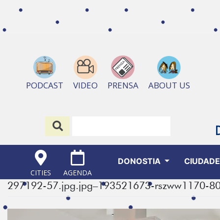
ABOUT US
PODCAST
VIDEO
PRENSA
DONOSTIA
CIUDAD
CITIES
AGENDA
297192-57.jpg.jpg–193521673-rszww1170-8