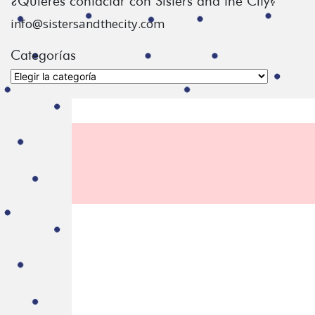
¿Quiéres contactar con Sisters and the City?
info@sistersandthecity.com
Categorías
Categorías