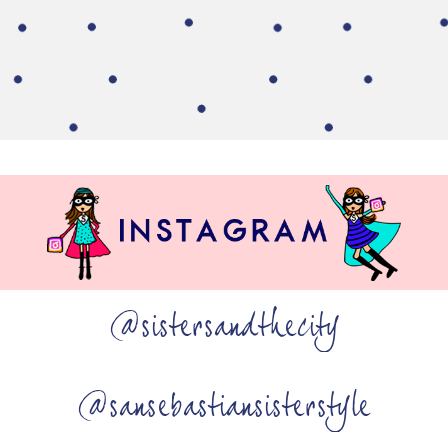
@sistersandthecity
@sansebastiansisterstyle