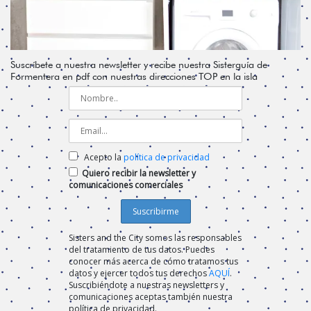
Suscríbete a nuestra newsletter y recibe nuestra Sisterguía de
Formentera en pdf con nuestras direcciones TOP en la isla
Acepto la
política de privacidad
Quiero recibir la newsletter y
comunicaciones comerciales
Sisters and the City somos las responsables
del tratamiento de tus datos. Puedes
conocer más acerca de cómo tratamos tus
datos y ejercer todos tus derechos
AQUÍ
.
Suscribiéndote a nuestras newsletters y
comunicaciones aceptas también nuestra
política de privacidad.