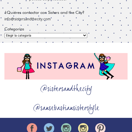
¿Quiéres contactar con Sisters and the City?
info@sistersandthecity.com
Categorías
Categorías
@sistersandthecity
@sansebastiansisterstyle