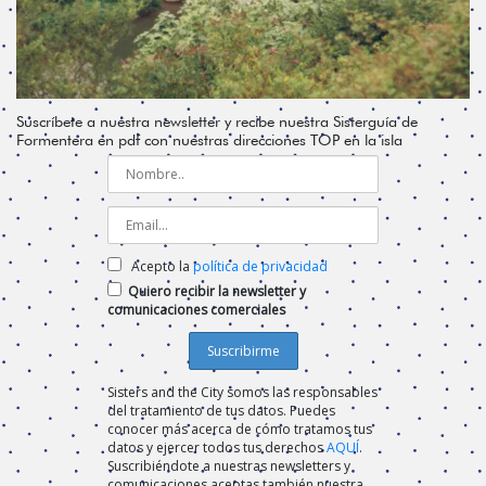
Suscríbete a nuestra newsletter y recibe nuestra Sisterguía de
Formentera en pdf con nuestras direcciones TOP en la isla
Acepto la
política de privacidad
Quiero recibir la newsletter y
comunicaciones comerciales
Sisters and the City somos las responsables
del tratamiento de tus datos. Puedes
conocer más acerca de cómo tratamos tus
datos y ejercer todos tus derechos
AQUÍ
.
Suscribiéndote a nuestras newsletters y
comunicaciones aceptas también nuestra