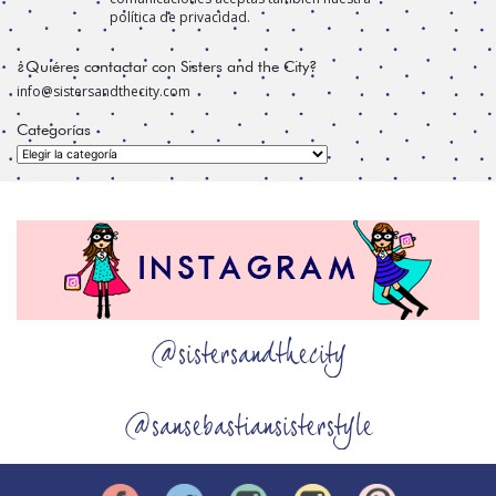
política de privacidad.
¿Quiéres contactar con Sisters and the City?
info@sistersandthecity.com
Categorías
Categorías
@sistersandthecity
@sansebastiansisterstyle