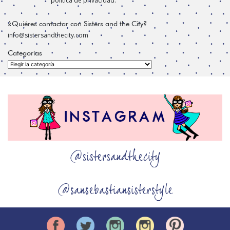
política de privacidad.
¿Quiéres contactar con Sisters and the City?
info@sistersandthecity.com
Categorías
Categorías
@sistersandthecity
@sansebastiansisterstyle